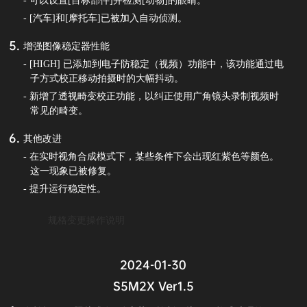
- 可以设置[目标部件]并检测[动物]的眼睛。
- [汽车]和[摩托车]已被加入自动侦测。
增强图像稳定器性能
- [HIGH] 已添加到电子防稳定（视频）功能中，该功能通过电
子方式校正移动拍摄时的大幅抖动。
- 新增了透视畸变校正功能，以纠正使用广角镜头录制视频时
常见的畸变。
其他改进
- 在实时视角合成模式下，某些条件下会出现红紫色等颜色。
这一现象已被修复。
- 提升运行稳定性。
规格变更操作说明
2024-01-30
S5M2X Ver1.5