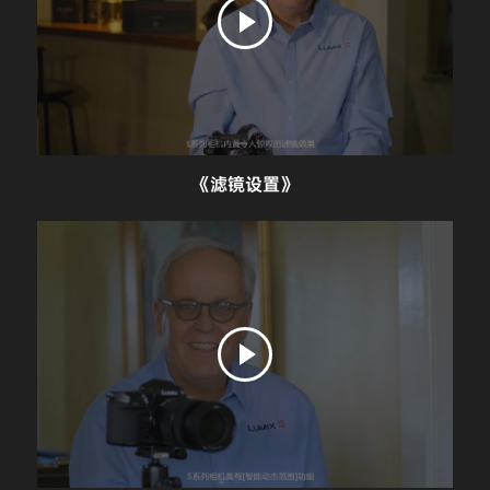
《滤镜设置》