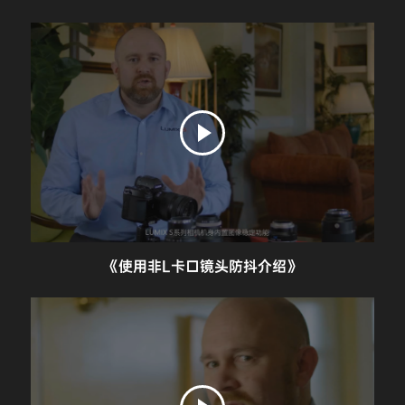
《使用非L卡口镜头防抖介绍》